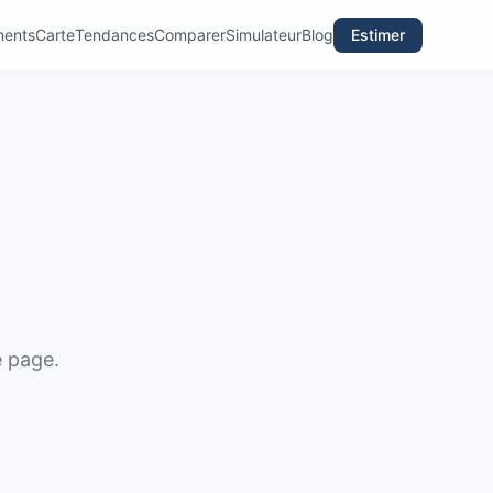
ments
Carte
Tendances
Comparer
Simulateur
Blog
Estimer
e page.