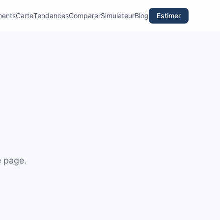
ments
Carte
Tendances
Comparer
Simulateur
Blog
Estimer
e page.