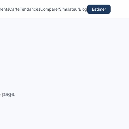
ments
Carte
Tendances
Comparer
Simulateur
Blog
Estimer
e page.