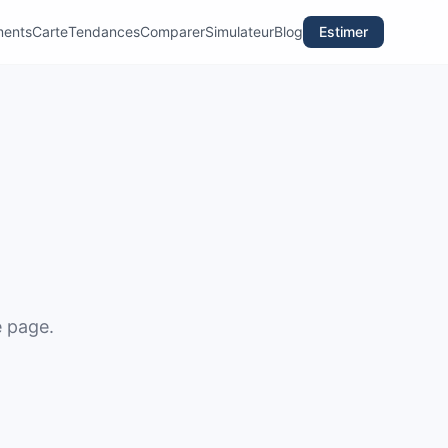
ments
Carte
Tendances
Comparer
Simulateur
Blog
Estimer
e page.