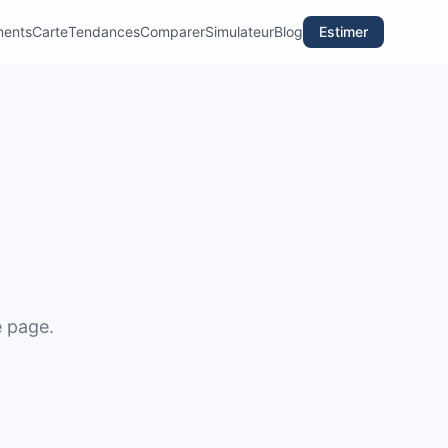
ments
Carte
Tendances
Comparer
Simulateur
Blog
Estimer
e page.