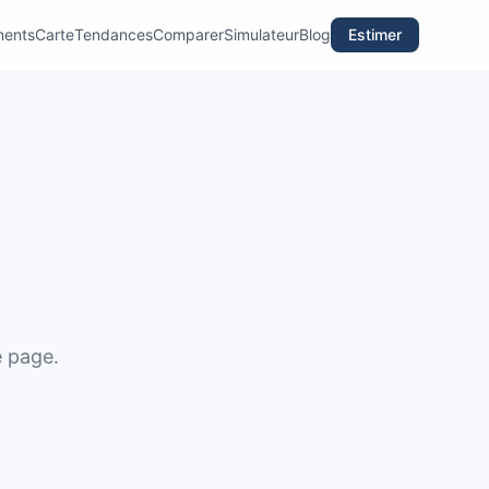
ments
Carte
Tendances
Comparer
Simulateur
Blog
Estimer
e page.