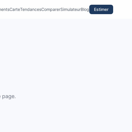
ments
Carte
Tendances
Comparer
Simulateur
Blog
Estimer
e page.