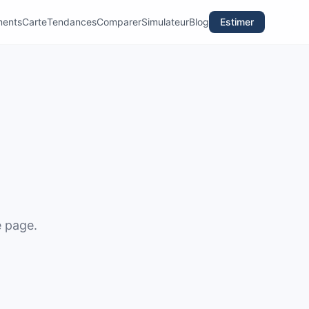
ments
Carte
Tendances
Comparer
Simulateur
Blog
Estimer
e page.