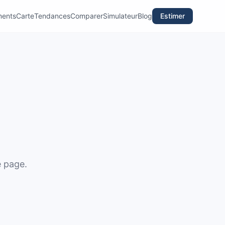
ments
Carte
Tendances
Comparer
Simulateur
Blog
Estimer
e page.