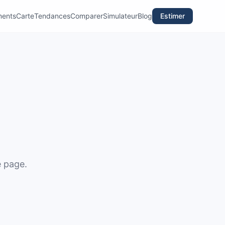
ments
Carte
Tendances
Comparer
Simulateur
Blog
Estimer
e page.