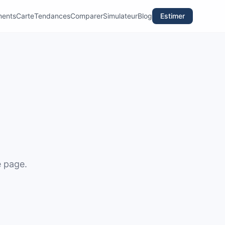
ments
Carte
Tendances
Comparer
Simulateur
Blog
Estimer
e page.