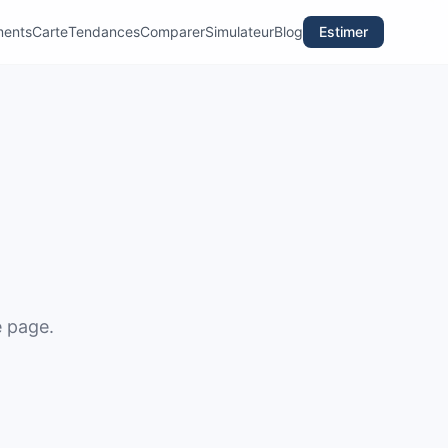
ments
Carte
Tendances
Comparer
Simulateur
Blog
Estimer
e page.