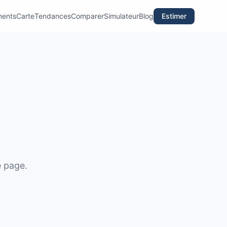
ments
Carte
Tendances
Comparer
Simulateur
Blog
Estimer
e page.