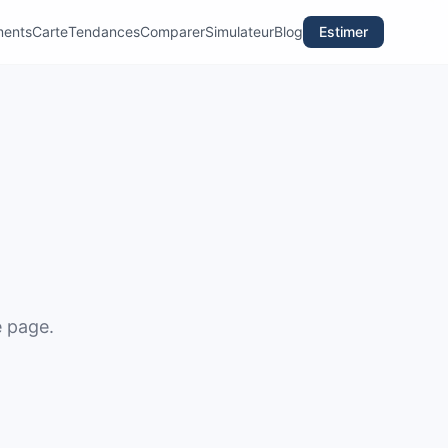
ments
Carte
Tendances
Comparer
Simulateur
Blog
Estimer
e page.