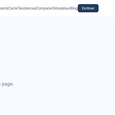
ments
Carte
Tendances
Comparer
Simulateur
Blog
Estimer
e page.