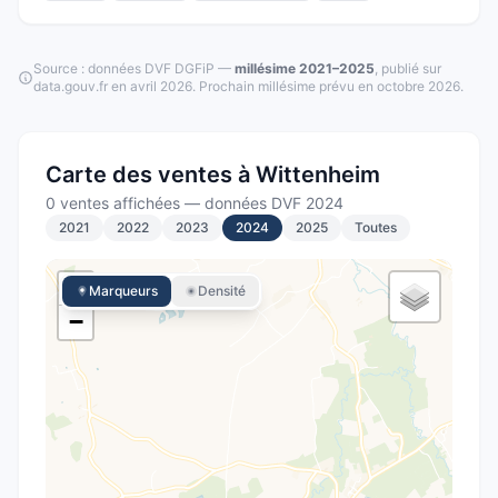
Source : données DVF DGFiP —
millésime
2021–2025
, publié sur
data.gouv.fr en
avril 2026
.
Prochain millésime prévu en
octobre 2026
.
Carte des ventes à
Wittenheim
0 ventes affichées
—
données DVF
2024
2021
2022
2023
2024
2025
Toutes
+
Marqueurs
Densité
−