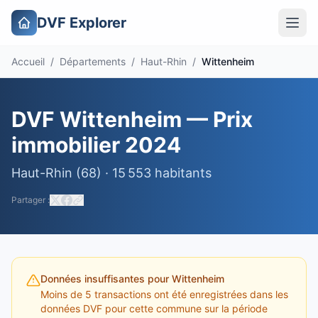
DVF Explorer
Accueil
/
Départements
/
Haut-Rhin
/
Wittenheim
DVF
Wittenheim
— Prix
immobilier
2024
Haut-Rhin
(
68
) ·
15 553
habitants
Partager :
Données insuffisantes pour
Wittenheim
Moins de 5 transactions ont été enregistrées dans les
données DVF pour cette commune sur la période