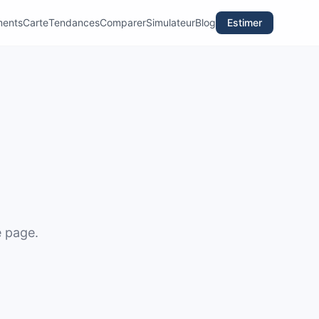
ments
Carte
Tendances
Comparer
Simulateur
Blog
Estimer
e page.