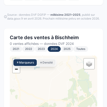
Source : données DVF DGFiP —
millésime
2021–2025
, publié sur
data.gouv.fr en
avril 2026
.
Prochain millésime prévu en
octobre 2026
.
Carte des ventes à
Bischheim
0 ventes affichées
—
données DVF
2024
2021
2022
2023
2024
2025
Toutes
+
Marqueurs
Densité
−