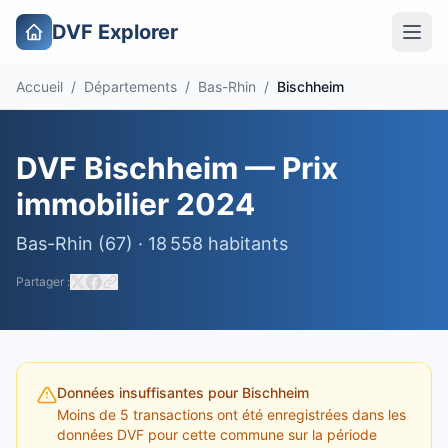
DVF Explorer
Accueil
/
Départements
/
Bas-Rhin
/
Bischheim
DVF
Bischheim
— Prix
immobilier
2024
Bas-Rhin
(
67
) ·
18 558
habitants
Partager :
Données insuffisantes pour
Bischheim
Moins de 5 transactions ont été enregistrées dans les
données DVF pour cette commune sur la période